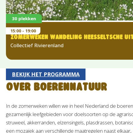
30 plekken
15:00 - 19:00
ZOMERWEKEN WANDELING HEESSELTSCHE U
Collectief Rivierenland
BEKIJK HET PROGRAMMA
Over BoerenNatuur
In de zomerweken willen we in heel Nederland de boerennat
gezamenlijk leefgebieden voor doelsoorten op de agrarisch
struweel, akkerranden, elzensingels, plasdrassen, botani
een mozaïek aan verschillende maatregelen naast elkaar, 