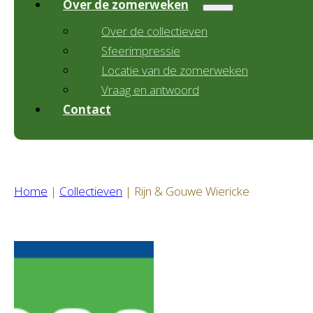
Over de zomerweken
Over de collectieven
Sfeerimpressie
Locatie van de zomerweken
Vraag en antwoord
Contact
Home
|
Collectieven
|
Rijn & Gouwe Wiericke