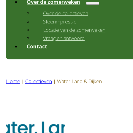
Over de zomerweken
Over de collectieven
Sfeerimpressie
Locatie van de zomerweken
Vraag en antwoord
Contact
Home
|
Collectieven
|
Water Land & Dijken