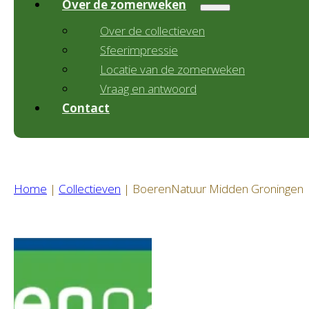
Over de zomerweken
Over de collectieven
Sfeerimpressie
Locatie van de zomerweken
Vraag en antwoord
Contact
Home
|
Collectieven
|
BoerenNatuur Midden Groningen