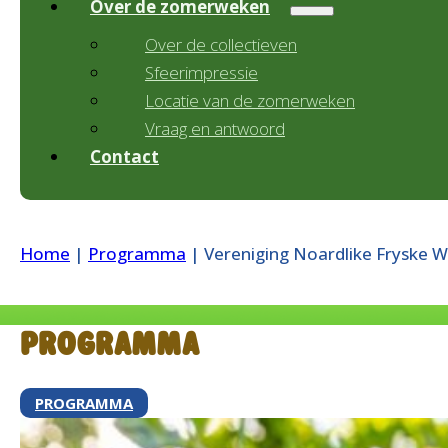
Over de zomerweken
Over de collectieven
Sfeerimpressie
Locatie van de zomerweken
Vraag en antwoord
Contact
Home
|
Programma
|
Vereniging Noardlike Fryske W
Programma
PROGRAMMA