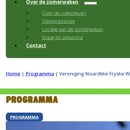
Over de zomerweken
Over de collectieven
Sfeerimpressie
Locatie van de zomerweken
Vraag en antwoord
Contact
Home
|
Programma
|
Vereniging Noardlike Fryske W
Programma
PROGRAMMA