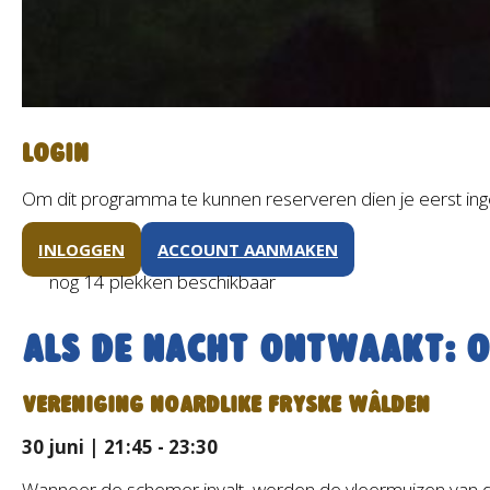
Login
Om dit programma te kunnen reserveren dien je eerst ing
INLOGGEN
ACCOUNT AANMAKEN
nog 14 plekken beschikbaar
Als de nacht ontwaakt: o
VERENIGING NOARDLIKE FRYSKE WÂLDEN
30 juni | 21:45 - 23:30
Wanneer de schemer invalt, worden de vleermuizen van de 