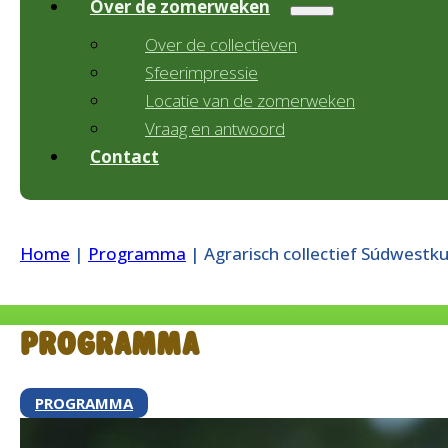
Over de zomerweken
Over de collectieven
Sfeerimpressie
Locatie van de zomerweken
Vraag en antwoord
Contact
Home
|
Programma
|
Agrarisch collectief Súdwest
Programma
PROGRAMMA