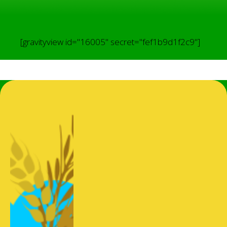
[gravityview id="16005" secret="fef1b9d1f2c9"]