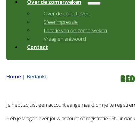
Over de zomerweken
Over de collectieven
Sfeerimpressie
Locatie van de zomerweken
Vraag en antwoord
Contact
Home
|
Bedankt
Bed
Je hebt zojuist een account aangemaakt om je te registrere
Heb je vragen over jouw account of registratie? Stuur dan