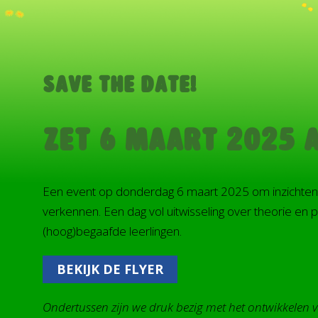
Save the date!
Zet 6 Maart 2025 a
Een event op donderdag 6 maart 2025 om inzichten 
verkennen. Een dag vol uitwisseling over theorie en p
(hoog)begaafde leerlingen.
BEKIJK DE FLYER
Ondertussen zijn we druk bezig met het ontwikkelen 